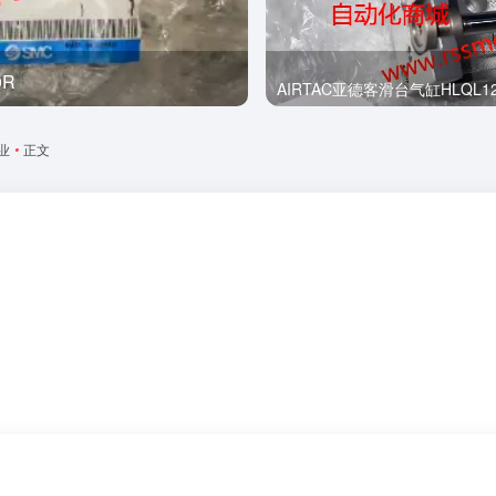
0R
全新
AIRTAC亚德客滑台气缸HLQL12
业
•
正文