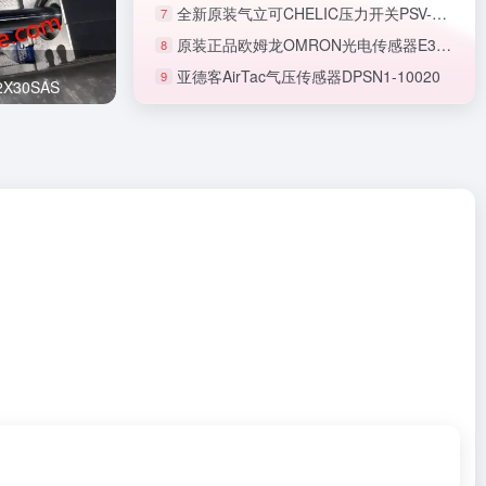
全新原装气立可CHELIC压力开关PSV-40-02-PT
7
原装正品欧姆龙OMRON光电传感器E3T-FL22
8
亚德客AirTac气压传感器DPSN1-10020
9
正品SMC节流阀AS1201F-M5-06A
X30SAS