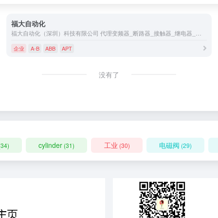
福大自动化
福大自动化（深圳）科技有限公司 代理变频器_断路器_接触器_继电器_软起动器_浪涌保护器_低压熔断器_PLC_传感器_接近开关_光电开关_限位开关_行程开关_开关电源_接线端子_伺服电机_触摸屏
企业
A-B
ABB
APT
没有了
cylinder
工业
电磁阀
(34)
(31)
(30)
(29)