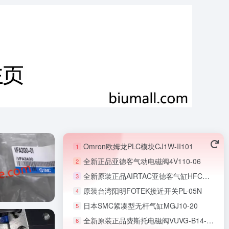
Omron欧姆龙PLC模块CJ1W-II101
1
全新正品亚德客气动电磁阀4V110-06
2
全新原装正品AIRTAC亚德客气缸HFCY16
3
原装台湾阳明FOTEK接近开关PL-05N
4
日本SMC紧凑型无杆气缸MGJ10-20
5
全新原装正品费斯托电磁阀VUVG-B14-B52-ZT-F-1T1L
6