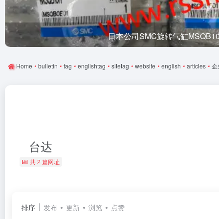
日本公司SMC旋转气缸MSQB1
Home
•
bulletin
•
tag
•
englishtag
•
sitetag
•
website
•
english
•
articles
•
企
台达
共 2 篇网址
排序
发布
更新
浏览
点赞