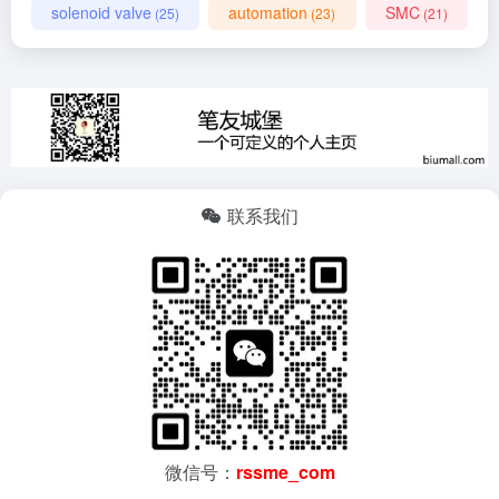
solenoid valve
automation
SMC
(25)
(23)
(21)
联系我们
微信号：
rssme_com