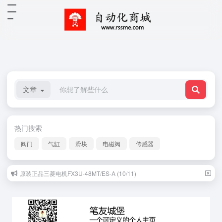
文章
热门搜索
阀门
气缸
滑块
电磁阀
传感器
原装正品三菱电机FX3U-48MT/ES-A (10/11)