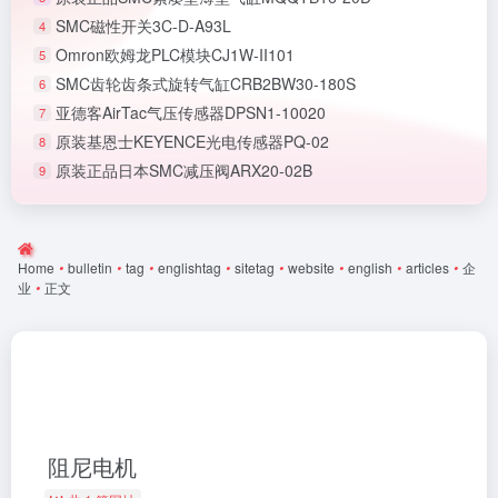
SMC磁性开关3C-D-A93L
4
Omron欧姆龙PLC模块CJ1W-II101
5
SMC齿轮齿条式旋转气缸CRB2BW30-180S
6
亚德客AirTac气压传感器DPSN1-10020
7
原装基恩士KEYENCE光电传感器PQ-02
8
原装正品日本SMC减压阀ARX20-02B
9
Home
•
bulletin
•
tag
•
englishtag
•
sitetag
•
website
•
english
•
articles
•
企
业
•
正文
阻尼电机