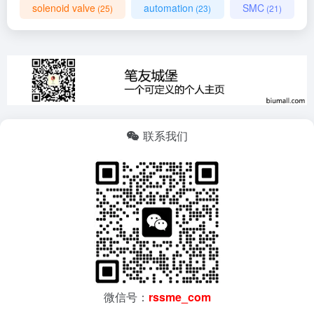
solenoid valve
automation
SMC
(25)
(23)
(21)
联系我们
微信号：
rssme_com