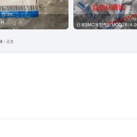
0R
全新
日本SMC薄型气缸MQQTB16-2
播
•
正文