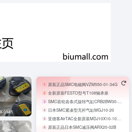
原装正品SMC电磁阀VZM550-01-34G
1
全新原装FESTO型号T108轴承座
2
SMC齿轮齿条式旋转气缸CRB2BW30-180S
3
日本SMC紧凑型无杆气缸MGJ10-20
4
-0145
亚德客AirTAC全新原装MDJ10X10-10S微型无杆气缸
5
原装正品日本SMC减压阀ARX20-02B
6