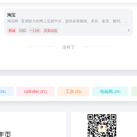
淘宝
淘宝网 - 亚洲较大的网上交易平台，提供各类服饰、美容、家居、数码、话费/点卡充值… 数亿优质商品，同时提供担保交易(先收货后付款)等安全交易保障服务，并由商家提供退货承诺、破损补寄等消费者保障服务，让你安心享受网上购物乐趣！
商城
C2C
一口价
买卖信息
没有了
cylinder
工业
电磁阀
(34)
(31)
(30)
(29)