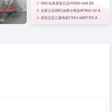
SMC全新原装正品VHS40-04A-BS
7
全新正品SMC油雾分离器AFM30-02-A
8
原装正品三菱电机FX3U-48MT/ES-A
9
正品SMC节流阀AS1201F-M5-06A
0D