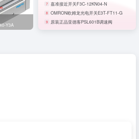
嘉准接近开关F3C-12KN04-N
7
OMRON欧姆龙光电开关E3T-FT11-G
8
原装正品亚德客PSL601B调速阀
9
正品SMC节流阀AS1201F-M5-06A
0-Y3A