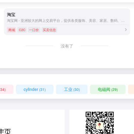
淘宝
淘宝网 - 亚洲较大的网上交易平台，提供各类服饰、美容、家居、数码、话费/点卡充值… 数亿优质商品，同时提供担保交易(先收货后付款)等安全交易保障服务，并由商家提供退货承诺、破损补寄等消费者保障服务，让你安心享受网上购物乐趣！
商城
C2C
一口价
买卖信息
没有了
cylinder
工业
电磁阀
(34)
(31)
(30)
(29)