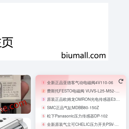
全新正品亚德客气动电磁阀4V110-06
1
费斯托FESTO电磁阀 VUVS-L25-M52-MD-G14-F8
2
原装正品欧姆龙OMRON光电传感器E3T-FL22
3
SMC正品气缸MDBB80-150Z
4
01
松下Panasonic压力传感器DP-102
5
全新原装气立可CHELIC压力开关PSV-40-02-PT
6