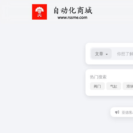
文章
热门搜索
阀门
气缸
滑
亚德客A