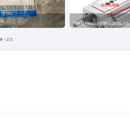
0R
全新
费斯托Festo小型滑台DGSL-12-4
播
•
正文