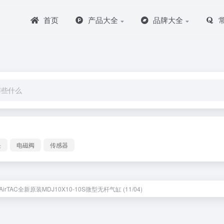
首页
产品大全
品牌大全
块
电磁阀
传感器
irTAC全新原装MDJ10X10-10S微型无杆气缸 (11/04)