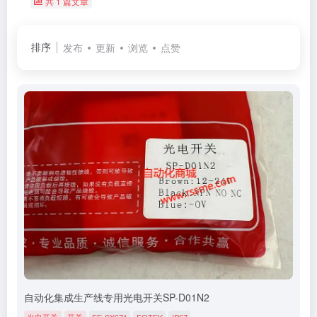
共 1 篇文章
排序
发布
更新
浏览
点赞
自动化集成生产线专用光电开关SP-D01N2
光电开关
开关
EE-SX671
FOTEK
IP67