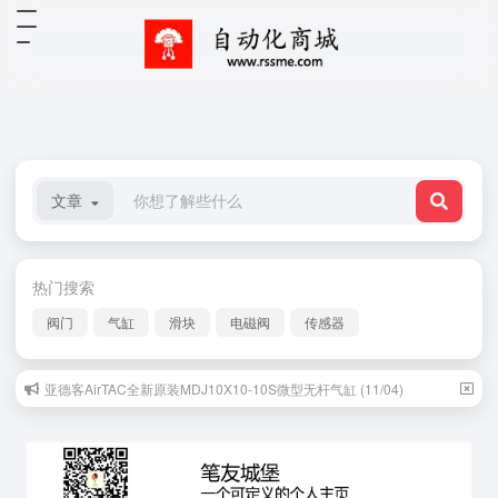
文章
热门搜索
阀门
气缸
滑块
电磁阀
传感器
亚德客AirTAC全新原装MDJ10X10-10S微型无杆气缸 (11/04)