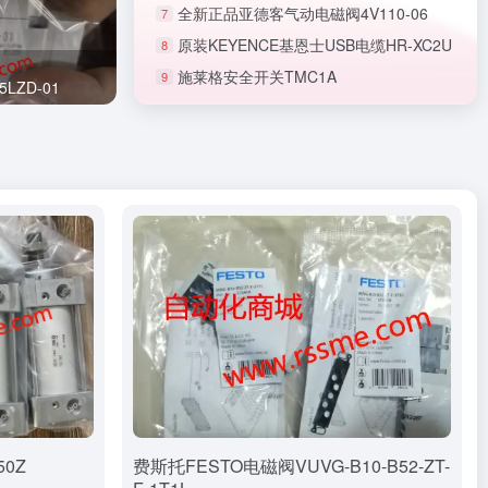
全新正品亚德客气动电磁阀4V110-06
7
原装KEYENCE基恩士USB电缆HR-XC2U
8
施莱格安全开关TMC1A
9
正品SMC节流阀AS1201F-M5-06A
LZD-01
0Z
费斯托FESTO电磁阀VUVG-B10-B52-ZT-