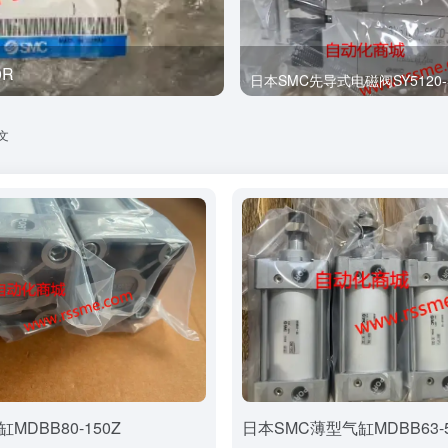
0R
全新
日本SMC先导式电磁阀SY5120-5
文
MDBB80-150Z
日本SMC薄型气缸MDBB63-5