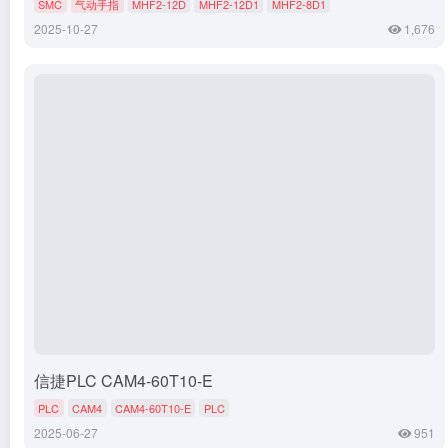
SMC
气动手指
MHF2-12D
MHF2-12D1
MHF2-8D1
2025-10-27
1,676
信捷PLC CAM4-60T10-E
PLC
CAM4
CAM4-60T10-E
PLC
2025-06-27
951