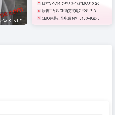
日本SMC紧凑型无杆气缸MGJ10-20
7
原装正品SICK西克光电GE2S-P1311
8
SMC原装正品电磁阀VF3130-4GB-0
9
正品SMC节流阀AS1201F-M5-06A
3-K-15-LE3