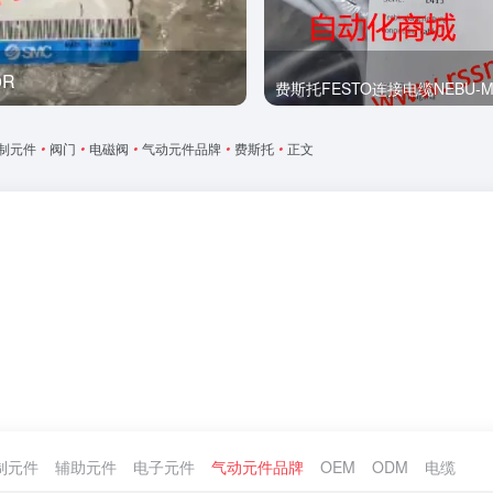
0R
全新
费斯托FESTO连接电缆NEBU-M8G
制元件
•
阀门
•
电磁阀
•
气动元件品牌
•
费斯托
•
正文
制元件
辅助元件
电子元件
气动元件品牌
OEM
ODM
电缆