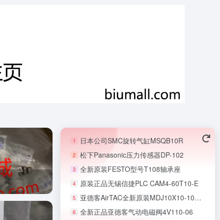
日本公司SMC旋转气缸MSQB10R
1
松下Panasonic压力传感器DP-102
2
全新原装FESTO型号T108轴承座
3
原装正品无锡信捷PLC CAM4-60T10-E
4
亚德客AirTAC全新原装MDJ10X10-10S微型无杆气缸
5
全新正品亚德客气动电磁阀4V110-06
6