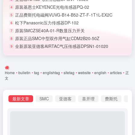
原装基恩士KEYENCE光电传感器PQ-02
4
正品费斯托电磁阀VUVG-B14-B52-ZT-F-1T1L-EX2C
5
松下Panasonic压力传感器DP-102
6
原装SMCZSE40A-01-R数显压力开关
7
原装正品SMC中型双作用气缸CDM2B20-50Z
8
全新原装亚德客AIRTAC气压传感器DPSN1-01020
9
Home
•
bulletin
•
tag
•
englishtag
•
sitetag
•
website
•
english
•
articles
•
正
文
最新文章
SMC
亚德客
喜开理
费斯托
基