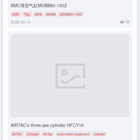
SMC薄型气缸MDBB80-150Z
SMC
气缸
MDB
MDBB
MDBB80-150Z
2026-03-12
78
AIRTAC's three-jaw cylinder HFCY16
AirTAC
Cylinder
AirTac
automated equipment
cylinder