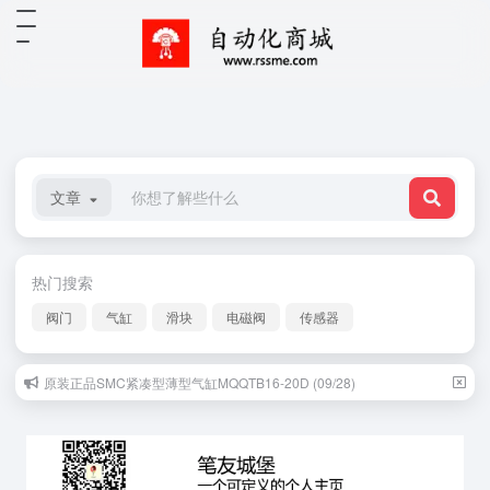
文章
热门搜索
阀门
气缸
滑块
电磁阀
传感器
原装正品SMC紧凑型薄型气缸MQQTB16-20D (09/28)