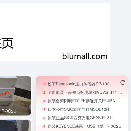
松下Panasonic压力传感器DP-102
1
全新原装正品费斯托电磁阀VUVG-B14-B52-ZT-F-1T1L
2
原装台湾阳明FOTEK接近开关PL-05N
3
日本公司SMC旋转气缸MSQB10R
4
R-XC2U
原装正品SICK西克光电GE2S-P1311
5
原装KEYENCE基恩士USB电缆HR-XC2U
6