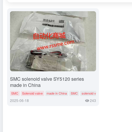
SMC solenoid valve SY5120 series
made in China
SMC
Solenoid valve
made in China
SMC
solenoid valve
2025-06-18
243