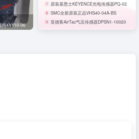
原装基恩士KEYENCE光电传感器PQ-02
7
SMC全新原装正品VHS40-04A-BS
8
亚德客AirTac气压传感器DPSN1-10020
9
正品SMC节流阀AS1201F-M5-06A
4V110-06