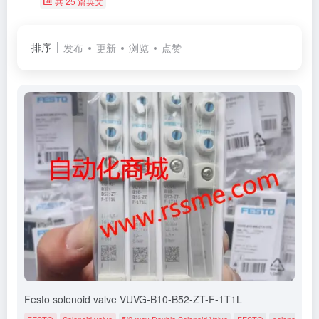
共 25 篇英文
排序
发布
更新
浏览
点赞
Festo solenoid valve VUVG-B10-B52-ZT-F-1T1L
FESTO
Solenoid valve
5/2-way Double Solenoid Valve
FESTO
solenoid valv