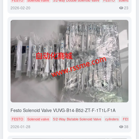
2026-02-20
23
Festo Solenoid Valve VUVG-B14-B52-ZT-F-1T1L-F1A
FESTO
Solenoid valve
5/2-Way Bistable Solenoid Valve
cylinders
FESTO
2026-01-28
38