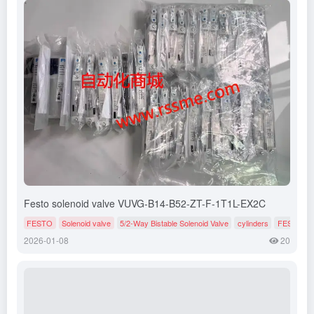
Festo solenoid valve VUVG-B14-B52-ZT-F-1T1L-EX2C
FESTO
Solenoid valve
5/2-Way Bistable Solenoid Valve
cylinders
FESTO
2026-01-08
20