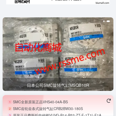
日本公司SMC旋转气缸MSQB10R
SMC全新原装正品VHS40-04A-BS
1
SMC齿轮齿条式旋转气缸CRB2BW30-180S
2
原装正品费斯托电磁阀VUVG-B14-B52-ZT-F-1T1L-F1A
3