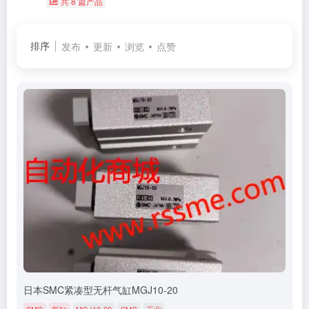
共 8 篇产品
排序
发布
更新
浏览
点赞
日本SMC紧凑型无杆气缸MGJ10-20
SMC
气缸
MGJ10-20
SMC
工业