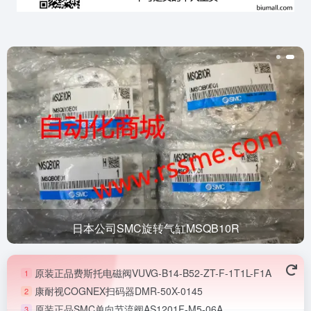
日本公司SMC旋转气缸MSQB10R
原装正品费斯托电磁阀VUVG-B14-B52-ZT-F-1T1L-F1A
1
康耐视COGNEX扫码器DMR-50X-0145
2
原装正品SMC单向节流阀AS1201F-M5-06A
3