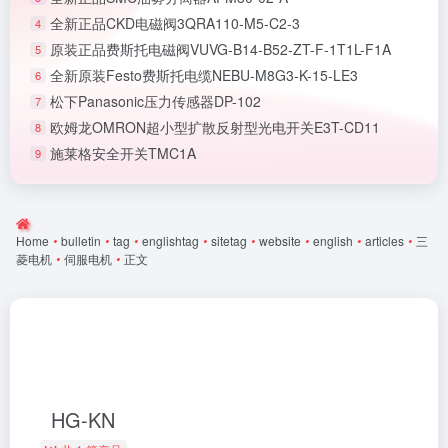
全新正品CKD电磁阀3QRA110-M5-C2-3
4
原装正品费斯托电磁阀VUVG-B14-B52-ZT-F-1T1L-F1A
5
全新原装Festo费斯托电缆NEBU-M8G3-K-15-LE3
6
松下Panasonic压力传感器DP-102
7
欧姆龙OMRON超小型扩散反射型光电开关E3T-CD11
8
施莱格安全开关TMC1A
9
Home
•
bulletin
•
tag
•
englishtag
•
sitetag
•
website
•
english
•
articles
•
三
菱电机
•
伺服电机
•
正文
HG-KN