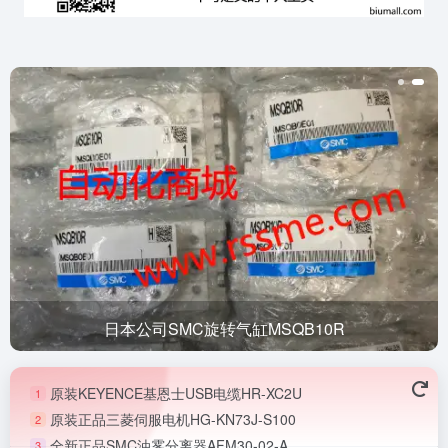
日本公司SMC旋转气缸MSQB10R
原装KEYENCE基恩士USB电缆HR-XC2U
1
原装正品三菱伺服电机HG-KN73J-S100
2
全新正品SMC油雾分离器AFM30-02-A
3