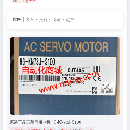
共 1 篇产品
排序
发布
更新
浏览
点赞
原装正品三菱伺服电机HG-KN73J-S100
三菱电机
伺服电机
HG-KN
HG-KN73J-S100
三菱