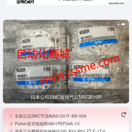
日本公司SMC旋转气缸MSQB10R
全新正品SMC节流阀AS1201F-M5-06A
1
Parker派克电磁阀VA01PEP34A-1U
2
原装正品费斯托电磁阀VUVG-B10-B52-ZT-F-1T1L
3