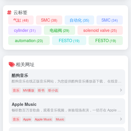
云标签
气缸
SMC
自动化
SMC
(48)
(38)
(35)
(34)
cylinder
电磁阀
solenoid valve
(31)
(29)
(25)
automation
FESTO
FESTO
(23)
(19)
(19)
相关网址
酷狗音乐
酷狗音乐在线正版音乐网站，为您提供酷狗音乐播放器下载 、在线音乐试听下载，提供听书、长音频、频道、听小说和MV播放服务。酷狗音乐，就是歌多！小说相声也很多！场景音乐也很多！
音乐
MV播放
听书
听小说
‎Apple Music
畅听数百万首歌曲，观看音乐视频，体验现场表演，一切尽在 Apple Music。订阅后即可在网页、App 或 Android 设备上播放。
音乐
Apple
‎Apple Music
Music