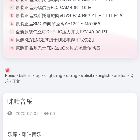
原装正品无锡信捷PLC CAM4-60T10-E
4
原装正品费斯托电磁阀VUVG-B14-B52-ZT-F-1T1L-F1A
5
原装正品SMC单向节流阀AS1201F-M5-06A
6
全新原装气立可CHELIC压力开关PSV-40-02-PT
7
原装KEYENCE基恩士USB电缆HR-XC2U
8
原装正品基恩士FD-Q20C夹钳式流量传感器
9
Home
•
bulletin
•
tag
•
englishtag
•
sitetag
•
website
•
english
•
articles
•
音
乐
•
正文
咪咕音乐
2025-07-05
63
乐库 - 咪咕音乐