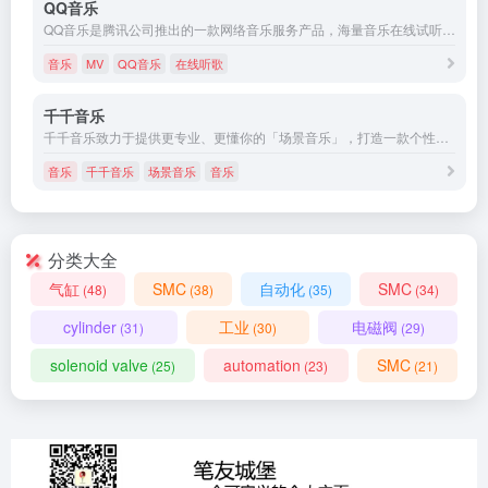
QQ音乐
QQ音乐是腾讯公司推出的一款网络音乐服务产品，海量音乐在线试听、新歌热歌在线首发、歌词翻译、手机铃声下载、高品质无损音乐试听、海量无损曲库、正版音乐下载、空间背景音乐设置、MV观看等，是互联网音乐播放和下载的优选。
音乐
MV
QQ音乐
在线听歌
千千音乐
千千音乐致力于提供更专业、更懂你的「场景音乐」，打造一款个性化、智能化的音乐伴侣产品，让你感受音乐本身的魅力。这里有来自不同国家的数百名音乐设计师，为你提供更好的音乐服务。
音乐
千千音乐
场景音乐
音乐
分类大全
气缸
SMC
自动化
SMC
(48)
(38)
(35)
(34)
cylinder
工业
电磁阀
(31)
(30)
(29)
solenoid valve
automation
SMC
(25)
(23)
(21)