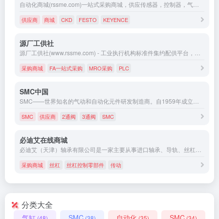
自动化商城(rssme.com)一站式采购商城，供应传感器，控制器，气缸，气动阀门等全新正品气动零件，为广大中小工业企业提供优质、低价格和种类齐全的自动化零件。
供应商
商城
CKD
FESTO
KEYENCE
源厂工供社
源厂工供社(www.rssme.com) - 工业执行机构标准件集约配供平台，提供ISO气动组件/精密导轨/伺服模块等工业驱动机构选型供应服务。​​工于精 · 供于速 · 社在盟​​！
采购商城
FA一站式采购
MRO采购
PLC
SMC中国
SMC——世界知名的气动和自动化元件研发制造商。自1959年成立以来，SMC不断创新发展，依靠其专业的品质、丰富的产品种类及优质的服务赢得了全球用户的赞赏与信赖。 SMC立足于中国市场，为推动工业数字化、自动化，实现智能制造提供气动、液压、电动产品及解决方案，助力于中国制造业提质增效、转型升级，与中国用户携手同创、共赢未来！
SMC
供应商
2通阀
3通阀
SMC
必迪艾在线商城
必迪艾（天津）轴承有限公司是一家主要从事进口轴承、导轨、丝杠、紧固件、密封件、润滑油、减速机、气动控制、传动及运动控制零部件、液压件及其他工业零部件的销售的公司。
采购商城
丝杠
丝杠控制零部件
传动
分类大全
气缸
SMC
自动化
SMC
(48)
(38)
(35)
(34)