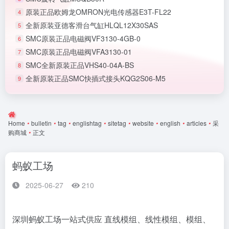
原装正品欧姆龙OMRON光电传感器E3T-FL22
4
全新原装亚德客滑台气缸HLQL12X30SAS
5
SMC原装正品电磁阀VF3130-4GB-0
6
SMC原装正品电磁阀VFA3130-01
7
SMC全新原装正品VHS40-04A-BS
8
全新原装正品SMC快插式接头KQG2S06-M5
9
Home
•
bulletin
•
tag
•
englishtag
•
sitetag
•
website
•
english
•
articles
•
采
购商城
•
正文
蚂蚁工场
2025-06-27
210
深圳蚂蚁工场一站式供应 直线模组、线性模组、模组、