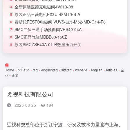
全新原装亚德克电磁阀4V210-08
4
原装正品三菱电机FX3U-48MT/ES-A
5
费斯托FESTO电磁阀 VUVS-L25-M52-MD-G14-F8
6
SMC二位三通手动换向阀VHS40-04A
7
SMC正品气缸MDBB80-150Z
8
原装SMCZSE40A-01-R数显压力开关
9
Home
•
bulletin
•
tag
•
englishtag
•
sitetag
•
website
•
english
•
articles
•
企
业
•
正文
翌视科技有限公司
2025-06-25
194
翌视科技总部位于浙江宁波，研发及技术力量遍布上海、