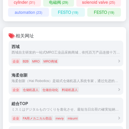
cylinder
电磁阀
solenoid valve
(31)
(29)
(25)
automation
FESTO
FESTO
(23)
(19)
(19)
相关网址
西域
西域自主研发的一站式MRO工业品采购商城，依托百万产品连接十万级客户和数千供应商，通过自主知识产权的自动分单、派单系统及上下游对接技术形成B2B在线闭环交易，对产品、报价、订单、执行跟踪、物流等信息进行集成化管理，西域作为MRO数字供应链专家，志在连接企业一切核心需要。
企业
B2B
MRO
MRO商城
海柔创新
海柔创新（Hai Robotics）是箱式仓储机器人系统专家，通过先进的智能仓储机器人和柔性自动化技术，提供高效、智能、柔性的仓储自动化解决方案，为每个工厂和物流仓库创造价值。
企业
仓储机器人
仓储自动化
料箱机器人
総合TOP
ミスミはデジタルものづくりを進化させ、最短当日出荷の確実短納期と機械部品調達の非効率削減を提供し、グローバルのお客さまに時間価値を提供します。
企业
FA用メカニカル部品
meviy
misumi