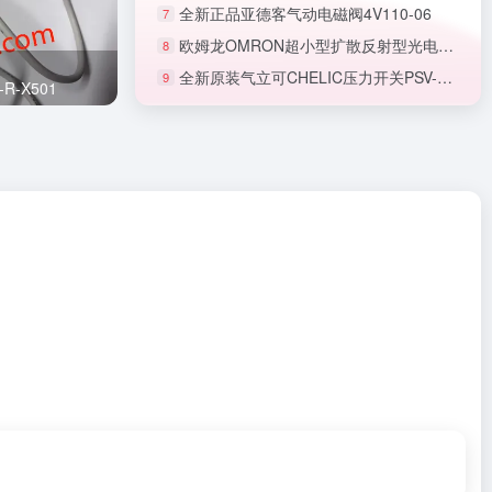
全新正品亚德客气动电磁阀4V110-06
7
欧姆龙OMRON超小型扩散反射型光电开关E3T-CD11
8
全新原装气立可CHELIC压力开关PSV-40-02-PT
9
正品SMC节流阀AS1201F-M5-06A
R-X501