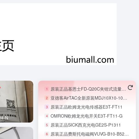
原装正品基恩士FD-Q20C夹钳式流量传感器
1
亚德客AirTAC全新原装MDJ10X10-10S微型无杆气缸
2
原装正品欧姆龙光电传感器E3T-FT11
3
OMRON欧姆龙光电开关E3T-FT11-G
4
4-N
原装正品SICK西克光电GE2S-P1311
5
原装正品费斯托电磁阀VUVG-B10-B52-ZT-F-1T1L
6