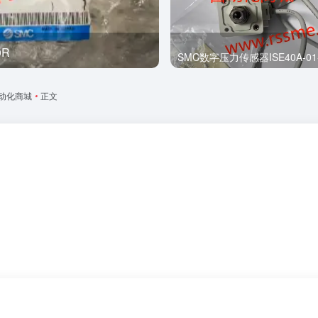
0R
全新
SMC数字压力传感器ISE40A-01-
动化商城
•
正文