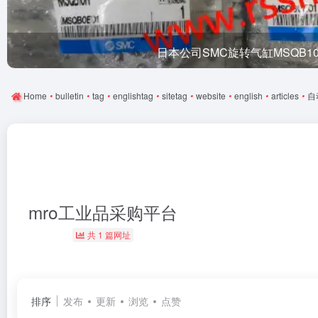
日本公司SMC旋转气缸MSQB1
Home
•
bulletin
•
tag
•
englishtag
•
sitetag
•
website
•
english
•
articles
•
自
mro工业品采购平台
共 1 篇网址
排序
发布
更新
浏览
点赞