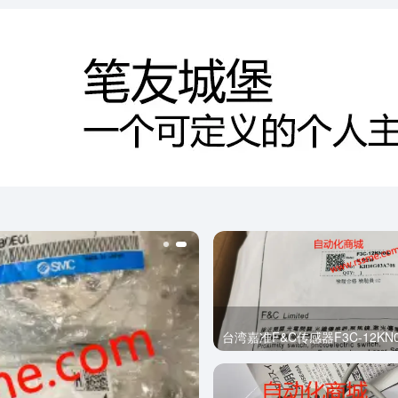
台湾嘉准F&C传感器​​F3C-12KN0