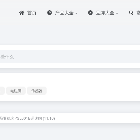
首页
产品大全
品牌大全
块
电磁阀
传感器
亚德客PSL601B调速阀 (11/10)