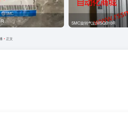
0R
全新
SMC旋转气缸MSQB10R
播
•
正文