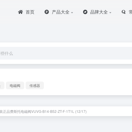
首页
产品大全
品牌大全
块
电磁阀
传感器
正品费斯托电磁阀VUVG-B14-B52-ZT-F-1T1L (12/17)