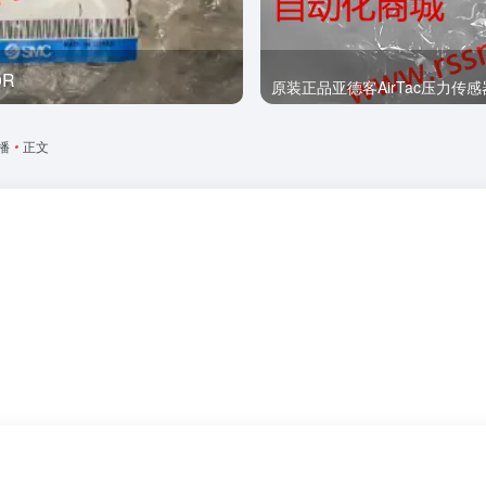
0R
全新
播
•
正文