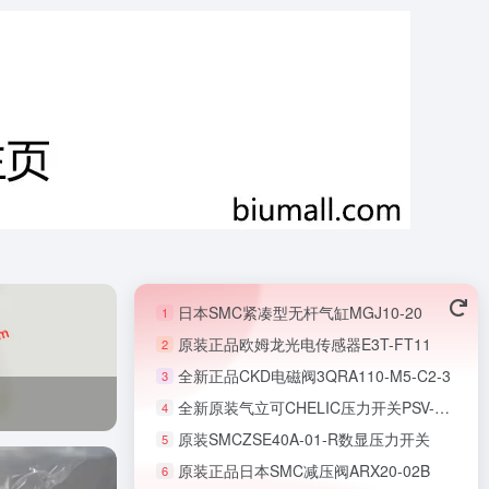
日本SMC紧凑型无杆气缸MGJ10-20
1
原装正品欧姆龙光电传感器E3T-FT11
2
全新正品CKD电磁阀3QRA110-M5-C2-3
3
全新原装气立可CHELIC压力开关PSV-40-02-PT
4
原装SMCZSE40A-01-R数显压力开关
5
原装正品日本SMC减压阀ARX20-02B
6