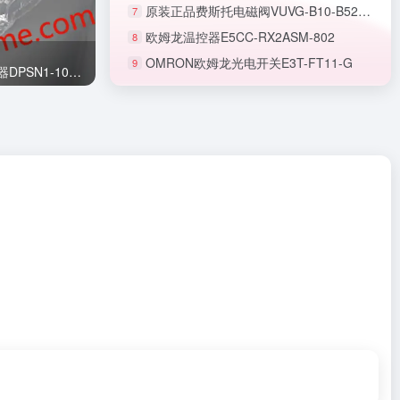
原装正品费斯托电磁阀VUVG-B10-B52-ZT-F-1T1L
7
欧姆龙温控器E5CC-RX2ASM-802
8
OMRON欧姆龙光电开关E3T-FT11-G
9
正品SMC节流阀AS1201F-M5-06A
原装正品亚德客AirTac压力传感器DPSN1-10020