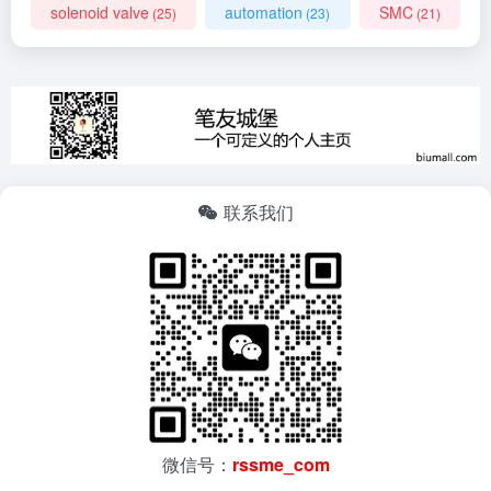
solenoid valve
automation
SMC
(25)
(23)
(21)
联系我们
微信号：
rssme_com