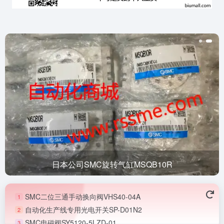
日本公司SMC旋转气缸MSQB10R
SMC二位三通手动换向阀VHS40-04A
1
自动化生产线专用光电开关SP-D01N2
2
SMC电磁阀SY5120-5LZD-01
3