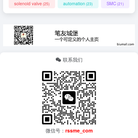
solenoid valve
automation
SMC
(25)
(23)
(21)
联系我们
微信号：
rssme_com