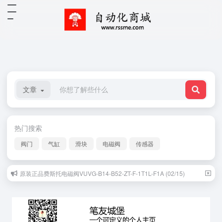
文章
热门搜索
阀门
气缸
滑块
电磁阀
传感器
原装正品费斯托电磁阀VUVG-B14-B52-ZT-F-1T1L-F1A (02/15)