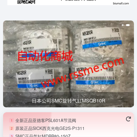
日本公司SMC旋转气缸MSQB10R
全新正品亚德客PSL601A节流阀
1
原装正品SICK西克光电GE2S-P1311
2
SMC正品气缸MDBB80-150Z
3