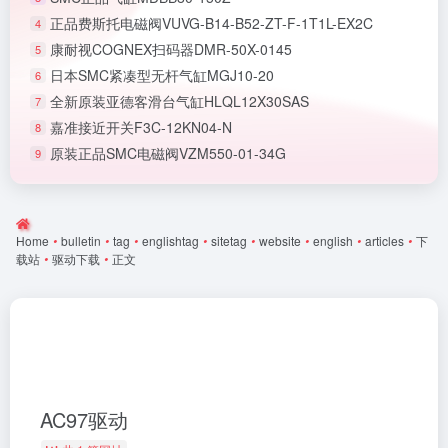
正品费斯托电磁阀VUVG-B14-B52-ZT-F-1T1L-EX2C
4
康耐视COGNEX扫码器DMR-50X-0145
5
日本SMC紧凑型无杆气缸MGJ10-20
6
全新原装亚德客滑台气缸HLQL12X30SAS
7
嘉准接近开关F3C-12KN04-N
8
原装正品SMC电磁阀VZM550-01-34G
9
Home
•
bulletin
•
tag
•
englishtag
•
sitetag
•
website
•
english
•
articles
•
下
载站
•
驱动下载
•
正文
AC97驱动