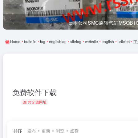
日本公司SMC旋转气缸MSQB1
Home
•
bulletin
•
tag
•
englishtag
•
sitetag
•
website
•
english
•
articles
•
正
免费软件下载
共 2 篇网址
排序
发布
更新
浏览
点赞