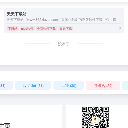
天天下载站
天天下载站【www.365xiazai.com】是国内知名的正版软件下载中心，提供海量电脑软件、mac软件、电脑游戏等本地纯净下载服务，安全无广告，想要下载官方正版软件，尽在天天下载站!
下载站
mac软件
免费软件下载
天天下载
没有了
cylinder
工业
电磁阀
(34)
(31)
(30)
(29)