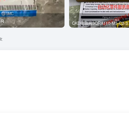
0R
全新
CKD电磁阀3QRA110-M5-C2-3
文