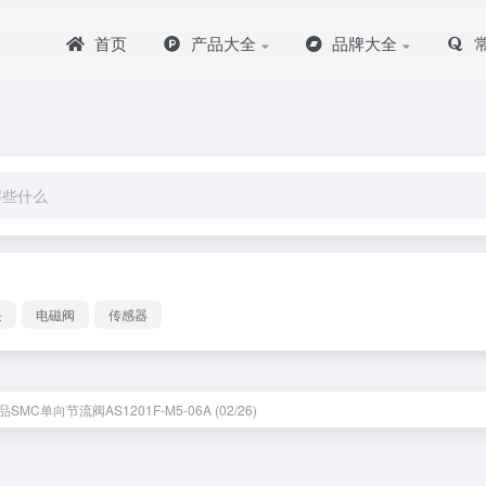
首页
产品大全
品牌大全
块
电磁阀
传感器
SMC单向节流阀AS1201F-M5-06A (02/26)