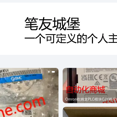
Omron欧姆龙PLC模块CJ1W-II1