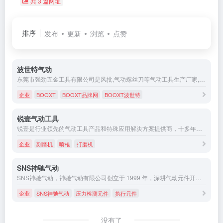
共 3 篇网址
排序
发布
更新
浏览
点赞
波世特气动
东莞市强劲五金工具有限公司是风批,气动螺丝刀等气动工具生产厂家,专业制造风批,气动螺丝刀,气动扳手,气动打磨机等气动工具,16年行业专注质量值得信赖.
企业
BOOXT
BOOXT品牌网
BOOXT波世特
锐壹气动工具
锐壹是行业领先的气动工具产品和特殊应用解决方案提供商，十多年来专注工业气动工具领域，致力于为国内外各类工业生产线和个人消费者提供可靠的气动工具应用解决方案、产品及服务。锐壹坚持围绕客户需求持续创新，从而保障产品在工业和手工业的实际应用中持久耐用。
企业
刻磨机
喷枪
打磨机
SNS神驰气动
SNS神驰气动，神驰气动有限公司创立于 1999 年，深耕气动元件开发生产领域，坐落于浙江省温州乐清市经济开发区纬六路，拥有 8 万平方米工业园区，配备自动化、智能生产线，具备成熟的气动元件规模化生产能力。
企业
SNS神驰气动
压力检测元件
执行元件
没有了