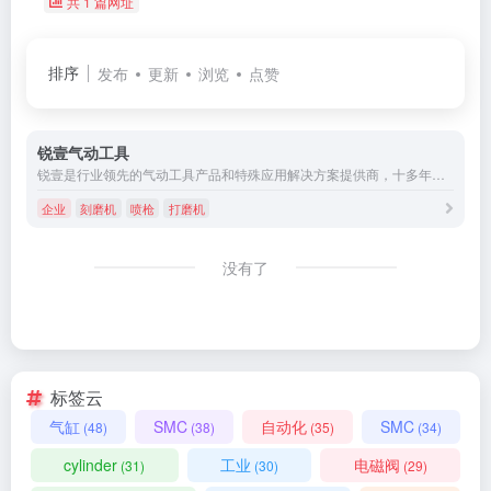
共 1 篇网址
排序
发布
更新
浏览
点赞
锐壹气动工具
锐壹是行业领先的气动工具产品和特殊应用解决方案提供商，十多年来专注工业气动工具领域，致力于为国内外各类工业生产线和个人消费者提供可靠的气动工具应用解决方案、产品及服务。锐壹坚持围绕客户需求持续创新，从而保障产品在工业和手工业的实际应用中持久耐用。
企业
刻磨机
喷枪
打磨机
没有了
标签云
气缸
SMC
自动化
SMC
(48)
(38)
(35)
(34)
cylinder
工业
电磁阀
(31)
(30)
(29)