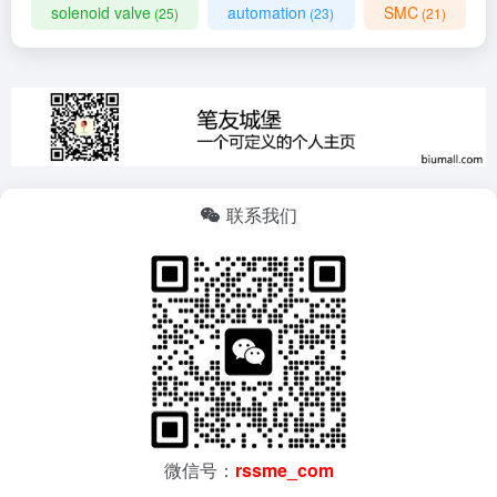
solenoid valve
automation
SMC
(25)
(23)
(21)
联系我们
微信号：
rssme_com