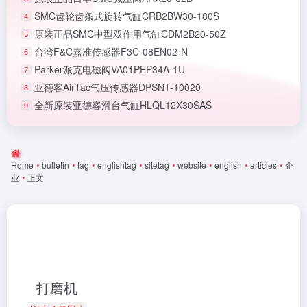
SMC齿轮齿条式旋转气缸CRB2BW30-180S
4
原装正品SMC中型双作用气缸CDM2B20-50Z
5
台湾F&C嘉准传感器F3C-08EN02-N
6
Parker派克电磁阀VA01PEP34A-1U
7
亚德客AirTac气压传感器DPSN1-10020
8
全新原装亚德客滑台气缸HLQL12X30SAS
9
Home
•
bulletin
•
tag
•
englishtag
•
sitetag
•
website
•
english
•
articles
•
企
业
•
正文
打磨机