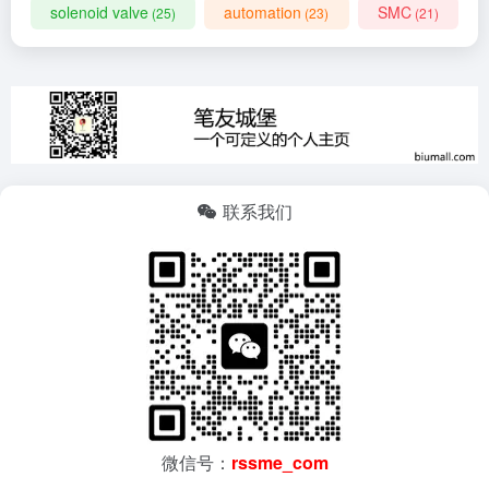
solenoid valve
automation
SMC
(25)
(23)
(21)
联系我们
微信号：
rssme_com