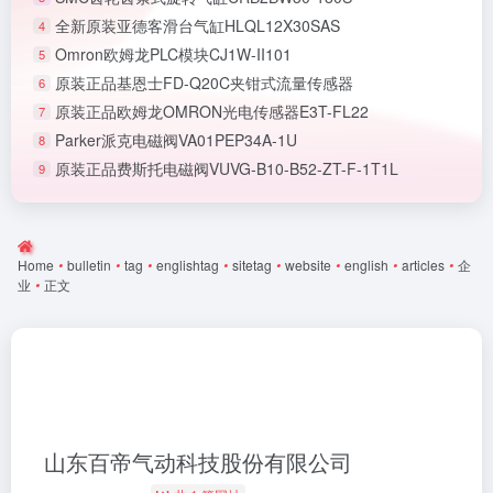
全新原装亚德客滑台气缸HLQL12X30SAS
4
Omron欧姆龙PLC模块CJ1W-II101
5
原装正品基恩士FD-Q20C夹钳式流量传感器
6
原装正品欧姆龙OMRON光电传感器E3T-FL22
7
Parker派克电磁阀VA01PEP34A-1U
8
原装正品费斯托电磁阀VUVG-B10-B52-ZT-F-1T1L
9
Home
•
bulletin
•
tag
•
englishtag
•
sitetag
•
website
•
english
•
articles
•
企
业
•
正文
山东百帝气动科技股份有限公司