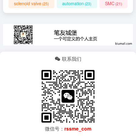
solenoid valve
automation
SMC
(25)
(23)
(21)
联系我们
微信号：
rssme_com