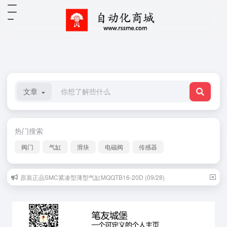
文章
热门搜索
阀门
气缸
滑块
电磁阀
传感器
原装正品SMC紧凑型薄型气缸MQQTB16-20D (09/28)