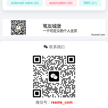
solenoid valve
automation
SMC
(25)
(23)
(21)
联系我们
微信号：
rssme_com