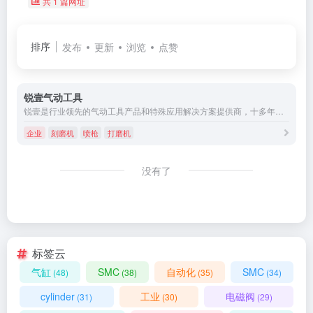
共 1 篇网址
排序
发布
更新
浏览
点赞
锐壹气动工具
锐壹是行业领先的气动工具产品和特殊应用解决方案提供商，十多年来专注工业气动工具领域，致力于为国内外各类工业生产线和个人消费者提供可靠的气动工具应用解决方案、产品及服务。锐壹坚持围绕客户需求持续创新，从而保障产品在工业和手工业的实际应用中持久耐用。
企业
刻磨机
喷枪
打磨机
没有了
标签云
气缸
SMC
自动化
SMC
(48)
(38)
(35)
(34)
cylinder
工业
电磁阀
(31)
(30)
(29)