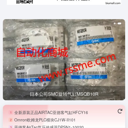
日本公司SMC旋转气缸MSQB10R
全新原装正品AIRTAC亚德客气缸HFCY16
1
Omron欧姆龙PLC模块CJ1W-II101
2
亚德客AirTac气压传感器DPSN1-10020
3