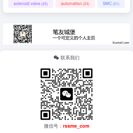
solenoid valve
automation
SMC
(25)
(23)
(21)
联系我们
微信号：
rssme_com