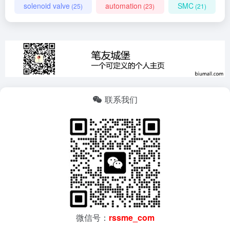
solenoid valve
automation
SMC
(25)
(23)
(21)
联系我们
微信号：
rssme_com