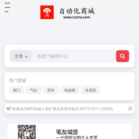
文章
热门搜索
阀门
气缸
滑块
电磁阀
传感器
欧姆龙OMRON超小型扩散反射型光电开关E3T-CD11 (09/09)