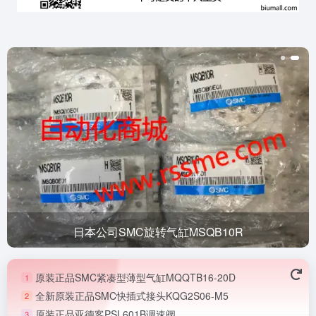
日本公司SMC旋转气缸MSQB10R
原装正品SMC紧凑型薄型气缸MQQTB16-20D
1
全新原装正品SMC快插式接头KQG2S06-M5
2
原装正品亚德客PSL601B调速阀
3