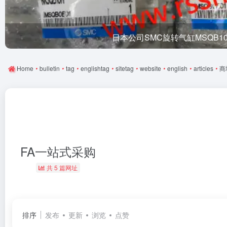
日本公司SMC旋转气缸MSQB1
Home
•
bulletin
•
tag
•
englishtag
•
sitetag
•
website
•
english
•
articles
•
商
FA一站式采购
共 5 篇网址
排序
发布
更新
浏览
点赞