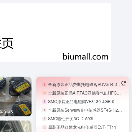
全新原装正品费斯托电磁阀VUVG-B14-B52-ZT-F-1T1L
1
全新原装正品AIRTAC亚德客气缸HFCY16
2
SMC原装正品电磁阀VF3130-4GB-0
3
全新原装Senview光电传感器SF4S-H2NA-H
4
-0145
SMC磁性开关3C-D-A93L
5
原装正品欧姆龙光电传感器E3T-FT11
6