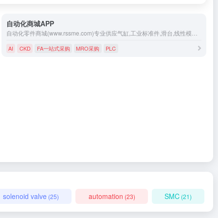
自动化商城APP
自动化零件商城(www.rssme.com)专业供应气缸,工业标准件,滑台,线性模组,PLC,直线模组,触摸屏,控制器,传感器等FA自动化零配件的网上购物商城,为广大中小工业企业提供优质、低价格和种类齐全的自动化零件。
AI
CKD
FA一站式采购
MRO采购
PLC
solenoid valve
automation
SMC
(25)
(23)
(21)