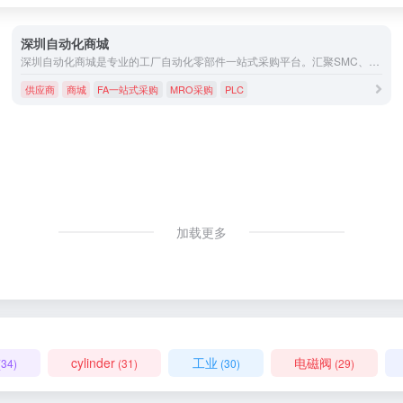
深圳自动化商城
深圳自动化商城是专业的工厂自动化零部件一站式采购平台。汇聚SMC、亚德客、欧姆龙、基恩士等全球知名品牌，正品供应PLC、变频器、传感器、气缸、电磁阀、直线模组等全系列产品。为中小企业提供优质低价、品类齐全的自动化解决方案，助力降本增效。
供应商
商城
FA一站式采购
MRO采购
PLC
加载更多
cylinder
工业
电磁阀
(34)
(31)
(30)
(29)