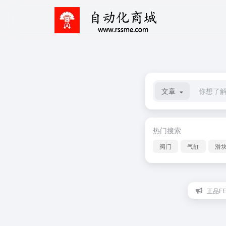
文章
热门搜索
阀门
气缸
滑
正品FE