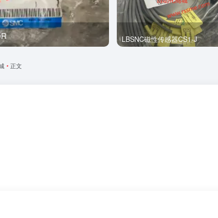
0R
全新
LBSNC磁性传感器CS1-J
城
•
正文