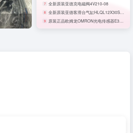
全新原装亚德克电磁阀4V210-08
7
全新原装亚德客滑台气缸HLQL12X30SAS
8
原装正品欧姆龙OMRON光电传感器E3T-FL22
9
正品SMC节流阀AS1201F-M5-06A