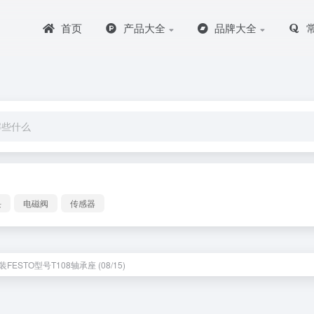
首页
产品大全
品牌大全
块
电磁阀
传感器
FESTO型号T108轴承座 (08/15)