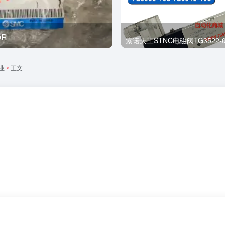
0R
全新
索诺天工STNC电磁阀TG3522-0
业
•
正文