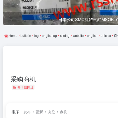
日本公司SMC旋转气缸MSQB1
Home
•
bulletin
•
tag
•
englishtag
•
sitetag
•
website
•
english
•
articles
•
商
采购商机
共 1 篇网址
排序
发布
更新
浏览
点赞