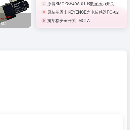
原装SMCZSE40A-01-R数显压力开关
7
原装基恩士KEYENCE光电传感器PQ-02
8
施莱格安全开关TMC1A
9
正品SMC节流阀AS1201F-M5-06A
8C