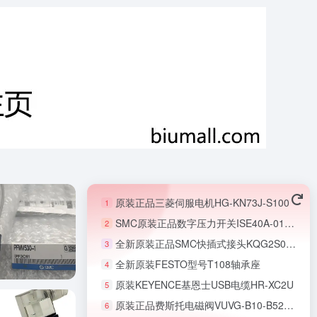
原装正品三菱伺服电机HG-KN73J-S100
1
SMC原装正品数字压力开关ISE40A-01-R-X501
2
全新原装正品SMC快插式接头KQG2S06-M5
3
全新原装FESTO型号T108轴承座
4
原装KEYENCE基恩士USB电缆HR-XC2U
5
原装正品费斯托电磁阀VUVG-B10-B52-ZT-F-1T1L
6