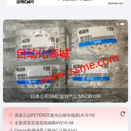
日本公司SMC旋转气缸MSQB10R
原装正品KEYENCE激光位移传感器LK-G152
1
全新原装亚德克电磁阀4V210-08
2
Omron欧姆龙PLC模块CJ1W-II101
3