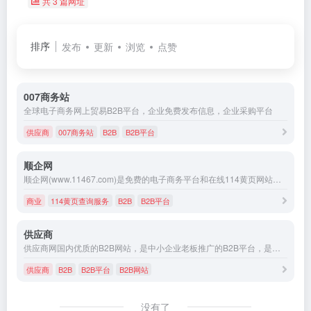
共 3 篇网址
排序
发布
更新
浏览
点赞
007商务站
全球电子商务网上贸易B2B平台，企业免费发布信息，企业采购平台
供应商
007商务站
B2B
B2B平台
顺企网
顺企网(www.11467.com)是免费的电子商务平台和在线114黄页网站，是为企业提B2B免费供求信息发布、采购商机、免费建站、114黄页查询服务的B2B平台。顺企网，助企业在商海一路顺风
商业
114黄页查询服务
B2B
B2B平台
供应商
供应商网国内优质的B2B网站，是中小企业老板推广的B2B平台，是百度爱采购官方合作平台。供应商网一直秉承“推进诚信贸易、创建国际品牌”的宗旨，专注于为企业提供互联网推广服务。官方客服热线：400-010-6616。
供应商
B2B
B2B平台
B2B网站
没有了