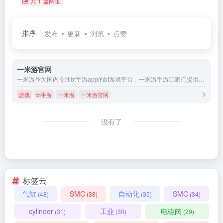
共 1 篇网址
排序
发布
更新
浏览
点赞
一米游官网
一米游作为国内专注bt手游app的bt游戏平台，一米游手游玩家们提供免费bt手游、0.1折手游平台、0.05折手游、变态手游app、折扣手游、h5游戏、页游、手游公益服的安卓和ios版本的公益服手游下载，用一米游手游bt手游盒子可额外领取更多游戏福利！
游戏
bt手游
一米游
一米游官网
没有了
标签云
气缸
SMC
自动化
SMC
(48)
(38)
(35)
(34)
cylinder
工业
电磁阀
(31)
(30)
(29)