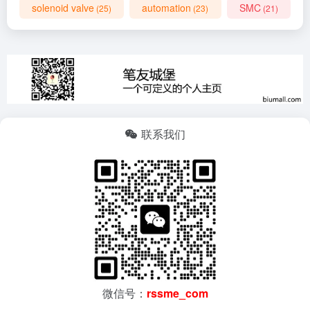
solenoid valve
automation
SMC
(25)
(23)
(21)
联系我们
微信号：
rssme_com