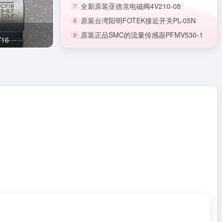
全新原装亚德克电磁阀4V210-08
7
原装台湾阳明FOTEK接近开关PL-05N
8
原装正品SMC的流量传感器PFMV530-1
9
正品SMC节流阀AS1201F-M5-06A
16