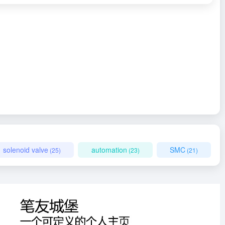
solenoid valve
automation
SMC
(25)
(23)
(21)