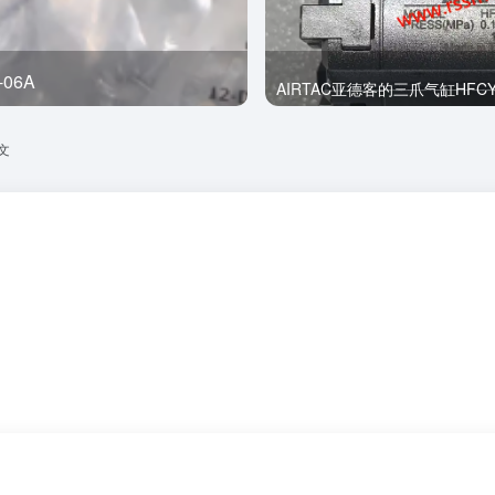
0R
全新
AIRTAC亚德客的三爪气缸HFCY
文