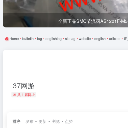
日本公司SMC旋转气缸MSQB1
Home
•
bulletin
•
tag
•
englishtag
•
sitetag
•
website
•
english
•
articles
•
正
37网游
共 1 篇网址
排序
发布
更新
浏览
点赞