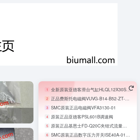
全新原装亚德客滑台气缸HLQL12X30SAS
1
正品费斯托电磁阀VUVG-B14-B52-ZT-F-1T1L-EX2C
2
SMC原装正品电磁阀VFA3130-01
3
原装正品亚德客PSL601B调速阀
4
原装正品基恩士FD-Q20C夹钳式流量传感器
5
SMC原装正品数字压力开关ISE40A-01-R-X501
6