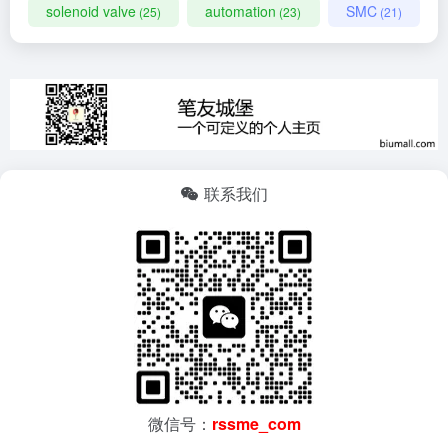
solenoid valve
automation
SMC
(25)
(23)
(21)
联系我们
微信号：
rssme_com