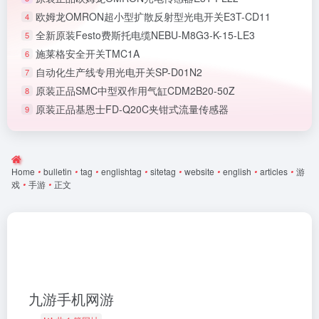
欧姆龙OMRON超小型扩散反射型光电开关E3T-CD11
4
全新原装Festo费斯托电缆NEBU-M8G3-K-15-LE3
5
施莱格安全开关TMC1A
6
自动化生产线专用光电开关SP-D01N2
7
原装正品SMC中型双作用气缸CDM2B20-50Z
8
原装正品基恩士FD-Q20C夹钳式流量传感器
9
Home
•
bulletin
•
tag
•
englishtag
•
sitetag
•
website
•
english
•
articles
•
游
戏
•
手游
•
正文
九游手机网游