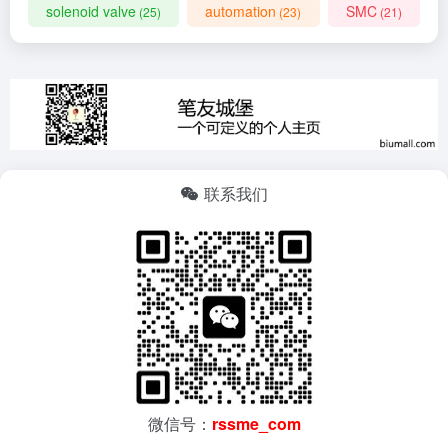
solenoid valve
automation
SMC
(25)
(23)
(21)
联系我们
微信号：
rssme_com