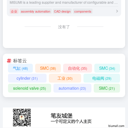
MISUMI is a leading supplier and manufacturer of configurable and fixed parts for automation, press die, injection mold, plastic mold, tool stamping, and more. Browse over 20 million high quality products - no minimum, free shipping available.
企业
assembly automation
CAD design
components
没有了
标签云
气缸
SMC
自动化
SMC
(48)
(38)
(35)
(34)
cylinder
工业
电磁阀
(31)
(30)
(29)
solenoid valve
automation
SMC
(25)
(23)
(21)