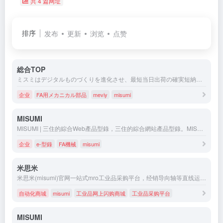
共 4 篇网址
排序
发布
更新
浏览
点赞
総合TOP
ミスミはデジタルものづくりを進化させ、最短当日出荷の確実短納期と機械部品調達の非効率削減を提供し、グローバルのお客さまに時間価値を提供します。
企业
FA用メカニカル部品
meviy
misumi
MISUMI
MISUMI | 三住的綜合Web產品型錄，三住的綜合網站產品型錄。MISUMI。除三住自有商品外, 尚有眾多國內外廠商品牌。無最低訂購量、短交期出貨
企业
e-型錄
FA機械
misumi
米思米
米思米(misumi)官网一站式mro工业品采购平台，经销导向轴等直线运动零件、定位零件等工厂自动化零件的工业用品网上超市、工业品网上闪购商城。更多高品质、低价格的产品以及完善的标准件库，尽在米思米电子产品目录。
自动化商城
misumi
工业品网上闪购商城
工业品采购平台
MISUMI