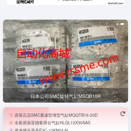
日本公司SMC旋转气缸MSQB10R
原装正品SMC紧凑型薄型气缸MQQTB16-20D
1
全新原装亚德客滑台气缸HLQL12X30SAS
2
嘉准接近开关F3C-12KN04-N
3