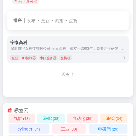
共 1 篇网址
排序
发布
更新
浏览
点赞
宇泰高科
深圳市宇泰科技有限公司-宇泰高科：成立于2003年，是专注于研发、生产及销售工业以太网交换机、串口服务器、接口转换器、无线通讯、控制器与远程I/O、边缘计算网关等智能通信设备的国家高新技术企业。
企业
IO控制器
串口服务器
交换机
没有了
标签云
气缸
SMC
自动化
SMC
(48)
(38)
(35)
(34)
cylinder
工业
电磁阀
(31)
(30)
(29)