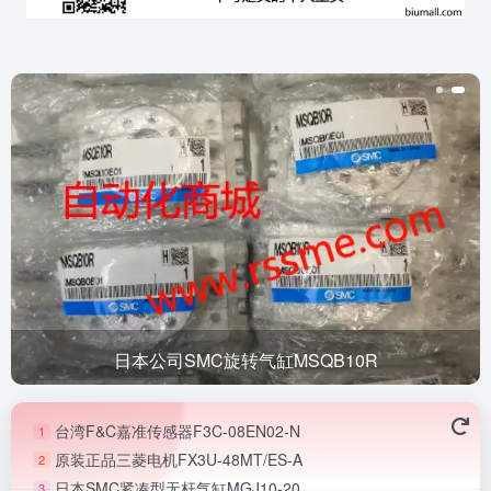
日本公司SMC旋转气缸MSQB10R
台湾F&C嘉准传感器F3C-08EN02-N
1
原装正品三菱电机FX3U-48MT/ES-A
2
日本SMC紧凑型无杆气缸MGJ10-20
3