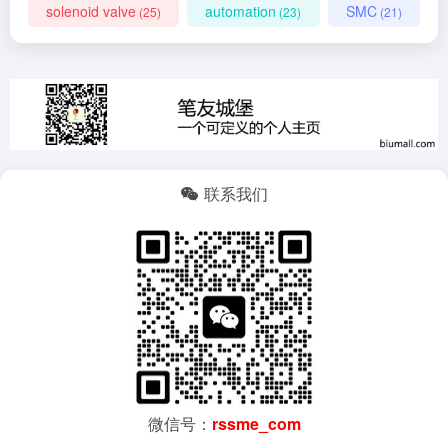
solenoid valve
automation
SMC
(25)
(23)
(21)
联系我们
微信号：
rssme_com