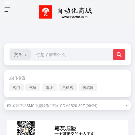
文章
热门搜索
阀门
气缸
滑块
电磁阀
传感器
原装正品SMC中型双作用气缸CDM2B20-50Z (09/24)