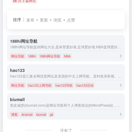
共 3 篇网址
排序
发布
更新
浏览
点赞
188hi网址导航
188hi网址导航提供网址大全,是体育爱好者,足球爱好者,NBA篮球爱好者最喜欢的主页,最方便的主页
网址导航
188hi
188hi网址导航
NBA
hao123
hao123是汇集全网优质网址及资源的中文上网导航。及时收录影视、音乐、小说、游戏等分类的网址和内容，让您的网络生活更简单精彩。上网，从hao123开始。
网址导航
hao123上网导航
hao123导航
hao123活动
biumall
笔友城堡(biumall.com)是网址导航和个人博客组合的WordPress站，方便站长学习和上网，也记录身边有趣的故事。
博客
Android
biumall
git
没有了