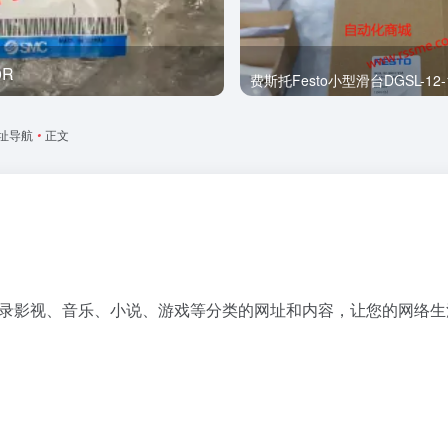
0R
全新
费斯托Festo小型滑台DGSL-12-1
址导航
•
正文
时收录影视、音乐、小说、游戏等分类的网址和内容，让您的网络生