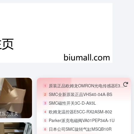
原装正品欧姆龙OMRON光电传感器E3T-FL22
1
SMC全新原装正品VHS40-04A-BS
2
SMC磁性开关3C-D-A93L
3
欧姆龙温控器E5CC-RX2ASM-802
4
数显压力开关
Parker派克电磁阀VA01PEP34A-1U
5
日本公司SMC旋转气缸MSQB10R
6