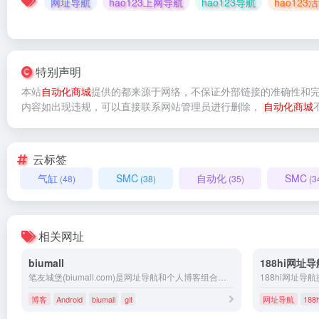
网址导航
hao123上网导航
hao123导航
hao123
特别声明
本站
自动化商城
提供的
都来源于网络，不保证外部链接的准确性和
内容如出现违规，可以直接联系网站管理员进行删除，
自动化商城
云标签
气缸
SMC
自动化
SMC
(48)
(38)
(35)
(3
相关网址
biumall
188hi网址导
笔友城堡(biumall.com)是网址导航和个人博客组合的WordPress站，方便站长学习和上网，也记录身边有趣的故事。
博客
Android
biumall
git
网址导航
188h