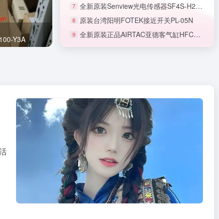
全新原装Senview光电传感器SF4S-H2NA-H
7
原装台湾阳明FOTEK接近开关PL-05N
8
全新原装正品AIRTAC亚德客气缸HFCY16
9
正品SMC节流阀AS1201F-M5-06A
00-Y3A
活