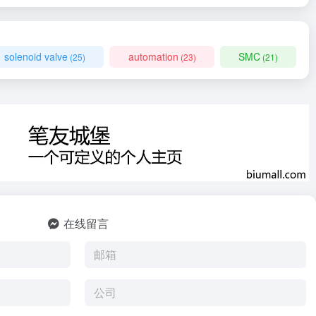
solenoid valve
automation
SMC
(25)
(23)
(21)
在线留言