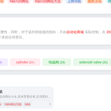
活动
hao123网址
hao123网址大全
上网导航
抽奖活动
完整性，同时，对于该外部链接的指向，不由
自动化商城
实际控制，在
20
不承担任何责任。
cylinder
电磁阀
solenoid valve
4)
(31)
(29)
(25)
航
188hi网址导航提供网址大全,是体育爱好者,足球爱好者,NBA篮球爱好者最喜欢的主页,最方便的主页
i
188hi网址导航
NBA