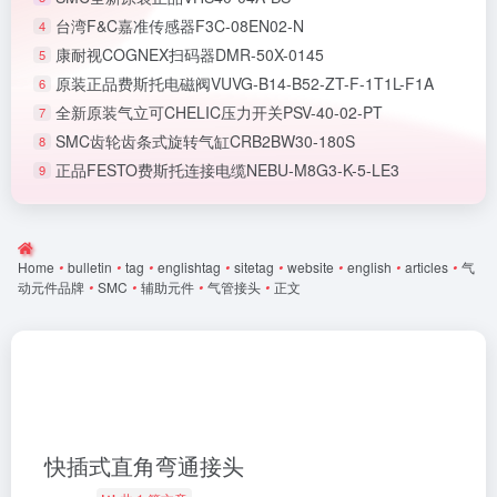
台湾F&C嘉准传感器F3C-08EN02-N
4
康耐视COGNEX扫码器DMR-50X-0145
5
原装正品费斯托电磁阀VUVG-B14-B52-ZT-F-1T1L-F1A
6
全新原装气立可CHELIC压力开关PSV-40-02-PT
7
SMC齿轮齿条式旋转气缸CRB2BW30-180S
8
正品FESTO费斯托连接电缆NEBU-M8G3-K-5-LE3
9
Home
•
bulletin
•
tag
•
englishtag
•
sitetag
•
website
•
english
•
articles
•
气
动元件品牌
•
SMC
•
辅助元件
•
气管接头
•
正文
快插式直角弯通接头