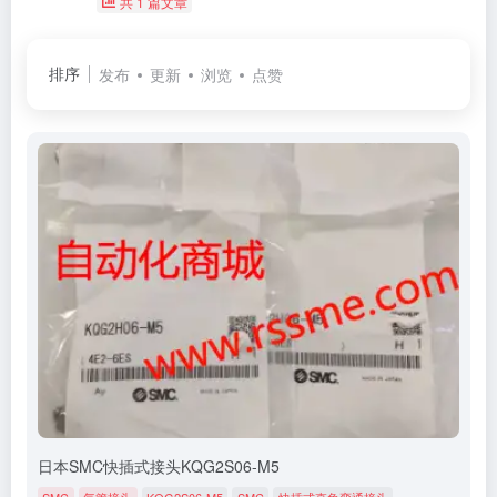
共 1 篇文章
排序
发布
更新
浏览
点赞
日本SMC快插式接头KQG2S06-M5
SMC
气管接头
KQG2S06-M5
SMC
快插式直角弯通接头