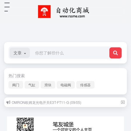
文章
热门搜索
阀门
气缸
滑块
电磁阀
传感器
OMRON欧姆龙光电开关E3T-FT11-G (09/05)