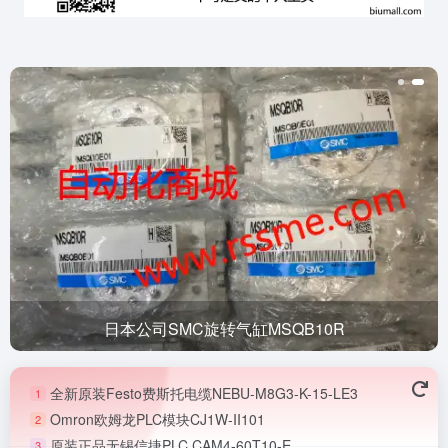
日本公司SMC旋转气缸MSQB10R
全新原装Festo费斯托电缆NEBU-M8G3-K-15-LE3
1
Omron欧姆龙PLC模块CJ1W-II101
2
原装正品无锡信捷PLC CAM4-60T10-E
3