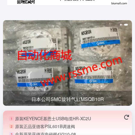
日本公司SMC旋转气缸MSQB10R
原装KEYENCE基恩士USB电缆HR-XC2U
1
原装正品亚德客PSL601B调速阀
2
全新原装亚德克电磁阀4V210-08
3