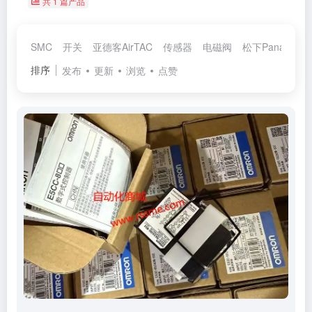
共 1 篇产品
SMC
开关
亚德客AirTAC
传感器
电磁阀
松下Panasonic
排序
发布
更新
浏览
点赞