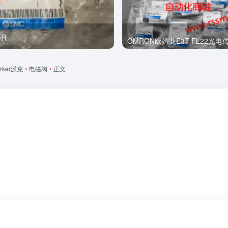
0R
全新
OMRON欧姆龙E3T-FL22光电
rker派克
•
电磁阀
•
正文