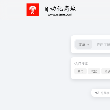
文章
热门搜索
阀门
气缸
滑
施莱格安