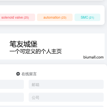
solenoid valve
automation
SMC
(25)
(23)
(21)
在线留言