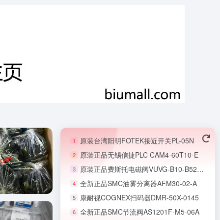
原装台湾阳明FOTEK接近开关PL-05N
1
原装正品无锡信捷PLC CAM4-60T10-E
2
原装正品费斯托电磁阀VUVG-B10-B52-ZT-F-1T1L
3
全新正品SMC油雾分离器AFM30-02-A
4
康耐视COGNEX扫码器DMR-50X-0145
5
全新正品SMC节流阀AS1201F-M5-06A
6