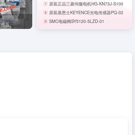
原装正品三菱伺服电机HG-KN73J-S100
7
原装基恩士KEYENCE光电传感器PQ-02
8
SMC电磁阀SY5120-5LZD-01
9
正品SMC节流阀AS1201F-M5-06A
传感器