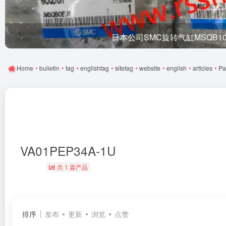
日本公司SMC旋转气缸MSQB1
Home
•
bulletin
•
tag
•
englishtag
•
sitetag
•
website
•
english
•
articles
•
Pa
VA01PEP34A-1U
共 1 篇产品
排序
发布
更新
浏览
点赞