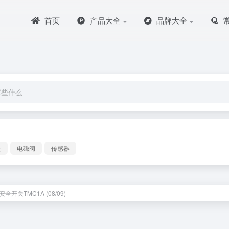
首页
产品大全
品牌大全
块
电磁阀
传感器
全开关TMC1A (08/09)