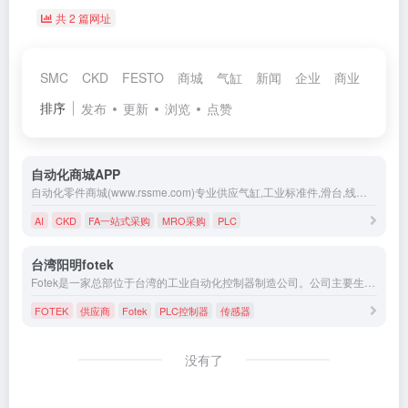
共 2 篇网址
SMC
CKD
FESTO
商城
气缸
新闻
企业
商业
供应
排序
发布
更新
浏览
点赞
自动化商城APP
自动化零件商城(www.rssme.com)专业供应气缸,工业标准件,滑台,线性模组,PLC,直线模组,触摸屏,控制器,传感器等FA自动化零配件的网上购物商城,为广大中小工业企业提供优质、低价格和种类齐全的自动化零件。
AI
CKD
FA一站式采购
MRO采购
PLC
台湾阳明fotek
Fotek是一家总部位于台湾的工业自动化控制器制造公司。公司主要生产和销售各种工控控制器，如PLC控制器、电机保护器、传感器等等，广泛应用于各种工厂、机械设备、自动化生产线等工业领域。
FOTEK
供应商
Fotek
PLC控制器
传感器
没有了