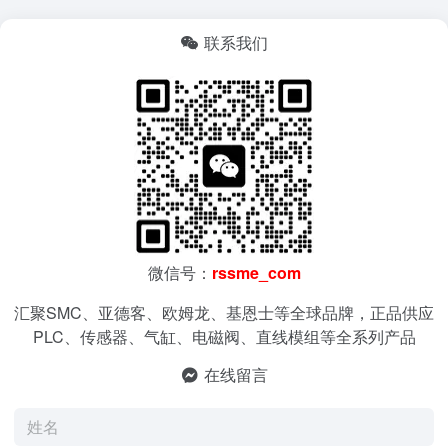
联系我们
微信号：
rssme_com
汇聚SMC、亚德客、欧姆龙、基恩士等全球品牌，正品供应
PLC、传感器、气缸、电磁阀、直线模组等全系列产品
在线留言