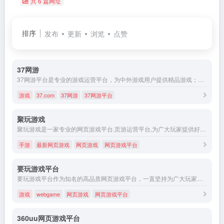
共 6 篇网址
排序
发布
更新
浏览
点赞
37网游
37网游平台是专业的游戏运营平台，为中外游戏用户提供精品游戏；37网游致力于游戏精细化运营与优质的客户服务，成为深受玩家喜爱的国际化品牌游戏运营商。
游戏
37.com
37网游
37网游平台
聚玩游戏
聚玩游戏是一家专业的网页游戏平台,页游运营平台,为广大玩家提供好玩的网页游戏,最新网页游戏,开服表,排行榜等等。致力于提供优质的客户服务,打造绿色游戏成为深受玩家喜爱的网页游戏平台,玩页游来juwan.COM。
手游
最新网页游戏
网页游戏
网页游戏平台
要玩游戏平台
要玩游戏平台作为知名的高品质网页游戏平台，一直坚持为广大玩家提供优质的精品网页游戏，致力创造一流的游戏娱乐平台。好玩当然要玩！
游戏
webgame
网页游戏
网页游戏平台
360uu网页游戏平台