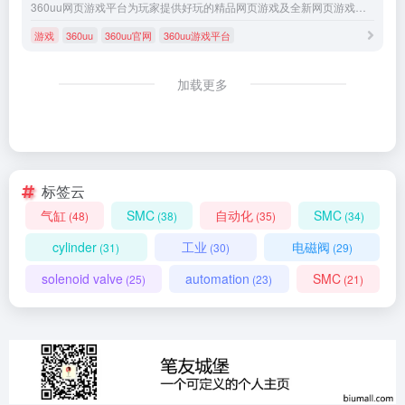
360uu网页游戏平台为玩家提供好玩的精品网页游戏及全新网页游戏排行榜,全新网页游戏开服表,如网页传奇灭神和传奇世界,策略游戏大皇帝，武侠游戏热血大明等。360uu平台免费赠送首充和游戏新手卡礼包等。玩游戏，就上360uu.com!
游戏
360uu
360uu官网
360uu游戏平台
加载更多
标签云
气缸
SMC
自动化
SMC
(48)
(38)
(35)
(34)
cylinder
工业
电磁阀
(31)
(30)
(29)
solenoid valve
automation
SMC
(25)
(23)
(21)